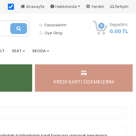
Anasayfa
Hakkımızda
Yardım
İletişim
Sepetim
Favorilerim
0
0.00 TL
Üye Girişi
LT
SEAT
SKODA
E
KREDİ KARTI ÖDEMELERİM
şağıdaki bağlantıdan kayıt formuna ulaşarak hesabınızı