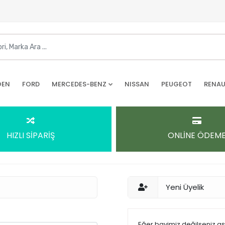
OEN
FORD
MERCEDES-BENZ
NISSAN
PEUGEOT
RENAU
HIZLI SİPARİŞ
ONLİNE ÖDEM
Yeni Üyelik
Eğer bayimiz değilseniz a