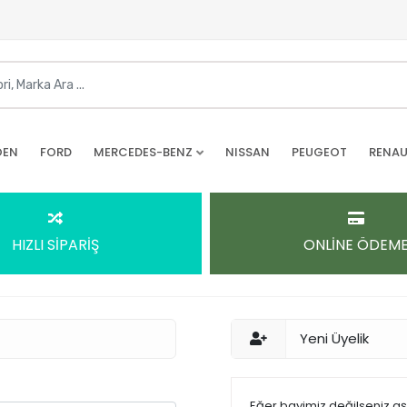
OEN
FORD
MERCEDES-BENZ
NISSAN
PEUGEOT
RENAU
HIZLI SİPARİŞ
ONLİNE ÖDEM
Yeni Üyelik
Eğer bayimiz değilseniz a