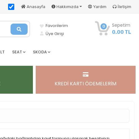
Anasayfa
Hakkımızda
Yardım
İletişim
Sepetim
Favorilerim
0
0.00 TL
Üye Girişi
LT
SEAT
SKODA
E
KREDİ KARTI ÖDEMELERİM
şağıdaki bağlantıdan kayıt formuna ulaşarak hesabınızı