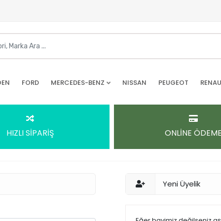
OEN
FORD
MERCEDES-BENZ
NISSAN
PEUGEOT
RENAU
HIZLI SİPARİŞ
ONLİNE ÖDEM
Yeni Üyelik
Eğer bayimiz değilseniz a