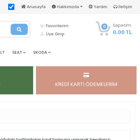
Anasayfa
Hakkımızda
Yardım
İletişim
Sepetim
Favorilerim
0
0.00 TL
Üye Girişi
LT
SEAT
SKODA
E
KREDİ KARTI ÖDEMELERİM
şağıdaki bağlantıdan kayıt formuna ulaşarak hesabınızı