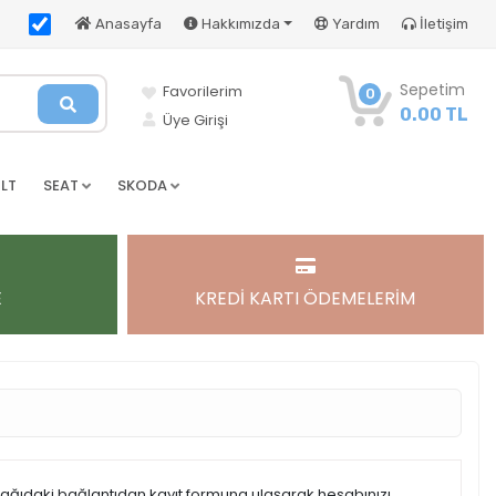
Anasayfa
Hakkımızda
Yardım
İletişim
Sepetim
Favorilerim
0
0.00 TL
Üye Girişi
LT
SEAT
SKODA
E
KREDİ KARTI ÖDEMELERİM
şağıdaki bağlantıdan kayıt formuna ulaşarak hesabınızı