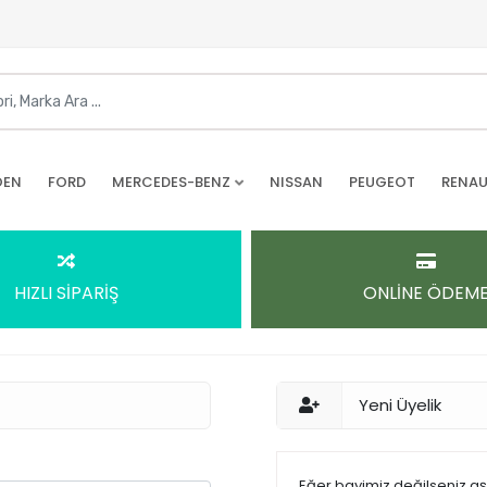
OEN
FORD
MERCEDES-BENZ
NISSAN
PEUGEOT
RENAU
HIZLI SİPARİŞ
ONLİNE ÖDEM
Yeni Üyelik
Eğer bayimiz değilseniz a