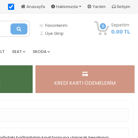
Anasayfa
Hakkımızda
Yardım
İletişim
Sepetim
Favorilerim
0
0.00 TL
Üye Girişi
LT
SEAT
SKODA
E
KREDİ KARTI ÖDEMELERİM
şağıdaki bağlantıdan kayıt formuna ulaşarak hesabınızı