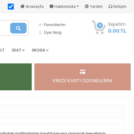
Anasayfa
Hakkımızda
Yardım
İletişim
Sepetim
Favorilerim
0
0.00 TL
Üye Girişi
LT
SEAT
SKODA
E
KREDİ KARTI ÖDEMELERİM
şağıdaki bağlantıdan kayıt formuna ulaşarak hesabınızı