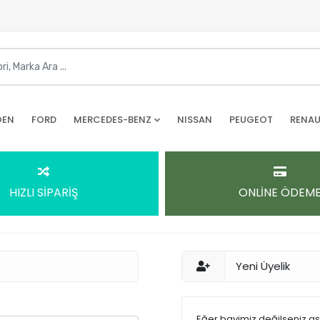
OEN
FORD
MERCEDES-BENZ
NISSAN
PEUGEOT
RENAU
HIZLI SİPARİŞ
ONLİNE ÖDEM
Yeni Üyelik
Eğer bayimiz değilseniz a