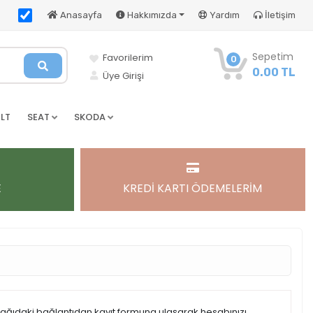
Anasayfa
Hakkımızda
Yardım
İletişim
Sepetim
Favorilerim
0
0.00 TL
Üye Girişi
LT
SEAT
SKODA
E
KREDİ KARTI ÖDEMELERİM
şağıdaki bağlantıdan kayıt formuna ulaşarak hesabınızı