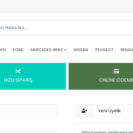
OEN
FORD
MERCEDES-BENZ
NISSAN
PEUGEOT
RENAU
HIZLI SİPARİŞ
ONLİNE ÖDEM
Yeni Üyelik
Eğer bayimiz değilseniz a