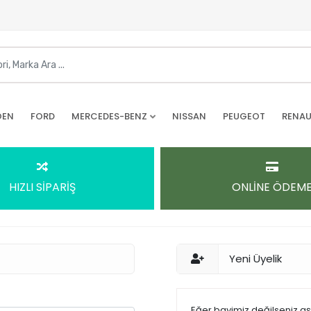
OEN
FORD
MERCEDES-BENZ
NISSAN
PEUGEOT
RENAU
HIZLI SİPARİŞ
ONLİNE ÖDEM
Yeni Üyelik
Eğer bayimiz değilseniz a