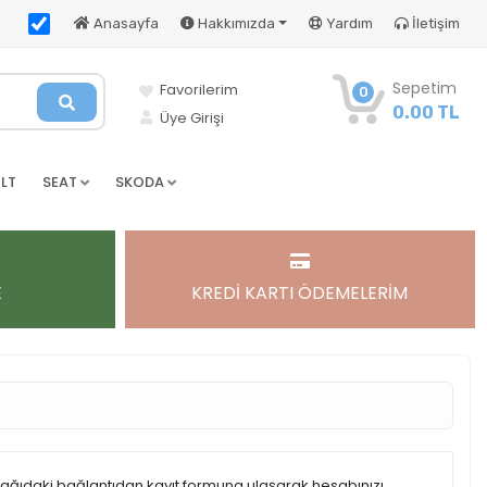
Anasayfa
Hakkımızda
Yardım
İletişim
Sepetim
Favorilerim
0
0.00 TL
Üye Girişi
LT
SEAT
SKODA
E
KREDİ KARTI ÖDEMELERİM
şağıdaki bağlantıdan kayıt formuna ulaşarak hesabınızı