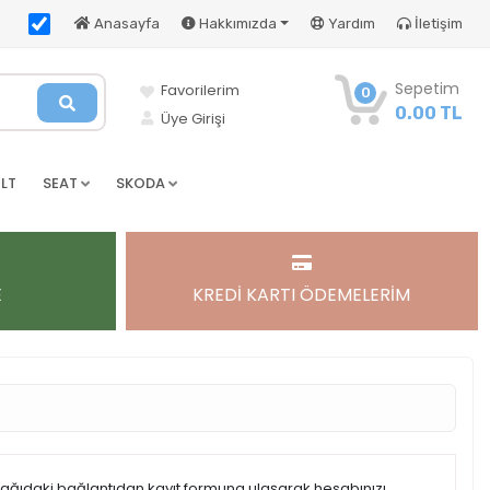
Anasayfa
Hakkımızda
Yardım
İletişim
Sepetim
Favorilerim
0
0.00 TL
Üye Girişi
LT
SEAT
SKODA
E
KREDİ KARTI ÖDEMELERİM
şağıdaki bağlantıdan kayıt formuna ulaşarak hesabınızı