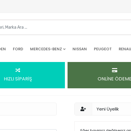
OEN
FORD
MERCEDES-BENZ
NISSAN
PEUGEOT
RENAU
HIZLI SİPARİŞ
ONLİNE ÖDEM
Yeni Üyelik
Eğer bayimiz değilseniz a