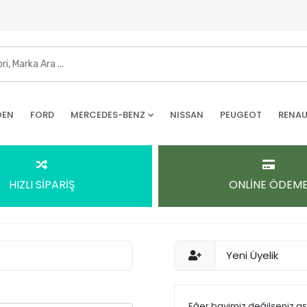
OEN
FORD
MERCEDES-BENZ
NISSAN
PEUGEOT
RENAU
HIZLI SİPARİŞ
ONLİNE ÖDEM
Yeni Üyelik
Eğer bayimiz değilseniz a