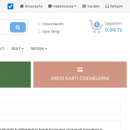
Anasayfa
Hakkımızda
Yardım
İletişim
Sepetim
Favorilerim
0
0.00 TL
Üye Girişi
LT
SEAT
SKODA
E
KREDİ KARTI ÖDEMELERİM
şağıdaki bağlantıdan kayıt formuna ulaşarak hesabınızı