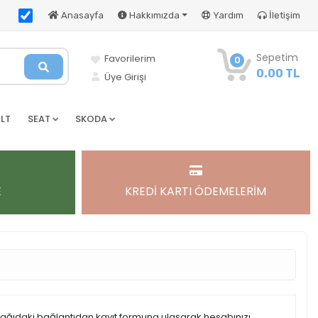
Anasayfa
Hakkımızda
Yardım
İletişim
Sepetim
Favorilerim
0
0.00 TL
Üye Girişi
LT
SEAT
SKODA
E
KREDİ KARTI ÖDEMELERİM
şağıdaki bağlantıdan kayıt formuna ulaşarak hesabınızı