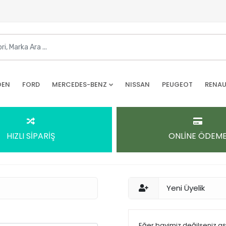
OEN
FORD
MERCEDES-BENZ
NISSAN
PEUGEOT
RENAU
HIZLI SİPARİŞ
ONLİNE ÖDEM
Yeni Üyelik
Eğer bayimiz değilseniz a