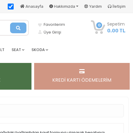
Anasayfa
Hakkımızda
Yardım
İletişim
Sepetim
Favorilerim
0
0.00 TL
Üye Girişi
LT
SEAT
SKODA
E
KREDİ KARTI ÖDEMELERİM
şağıdaki bağlantıdan kayıt formuna ulaşarak hesabınızı