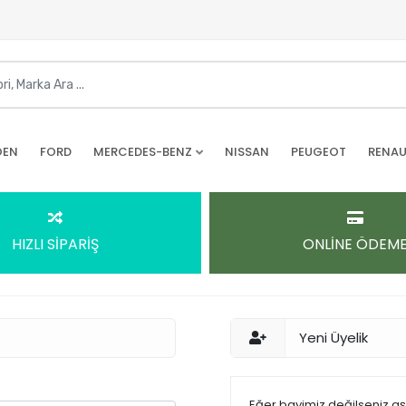
OEN
FORD
MERCEDES-BENZ
NISSAN
PEUGEOT
RENAU
HIZLI SİPARİŞ
ONLİNE ÖDEM
Yeni Üyelik
Eğer bayimiz değilseniz a